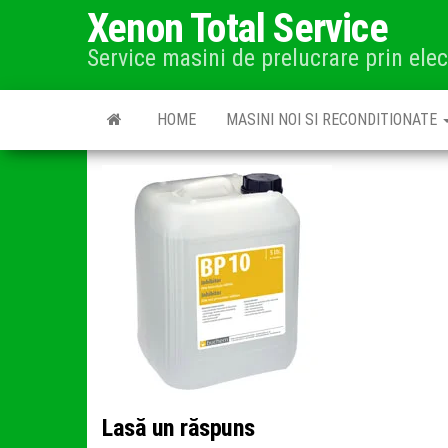
Skip
Xenon Total Service
to
Service masini de prelucrare prin ele
the
content
HOME
MASINI NOI SI RECONDITIONATE
Lasă un răspuns